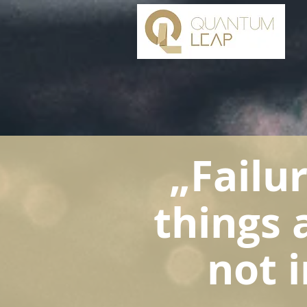
„Failur
things 
not 