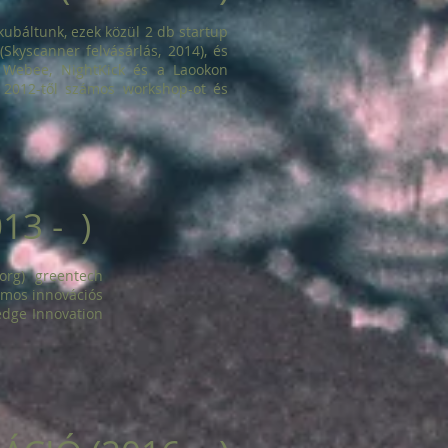
kubáltunk, ezek közül 2 db startup
 (Skyscanner felvásárlás, 2014), és
: Webee, NightKick és a Laookon
ct 2012-től számos workshop-ot és
3 - )
org
) greentech
zámos innovációs
ledge Innovation