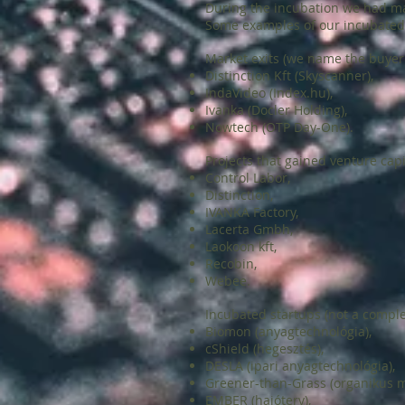
During the incubation we had ma
Some examples of our incubated 
Market exits (we name the buyer 
Distinction Kft (Skyscanner),
IndaVideo (Index.hu),
Ivanka (Docler Holding),
Nowtech (OTP Day-One).
Projects that gained venture cap
Control Labor,
Distinction,
IVANKA Factory,
Lacerta Gmbh,
Laokoon kft,
Recobin,
Webee.
Incubated startups (not a complet
Biomon (anyagtechnológia),
cShield (hegesztés),
DESLA (ipari anyagtechnológia),
Greener-than-Grass (organikus m
EMBER (hajóterv),