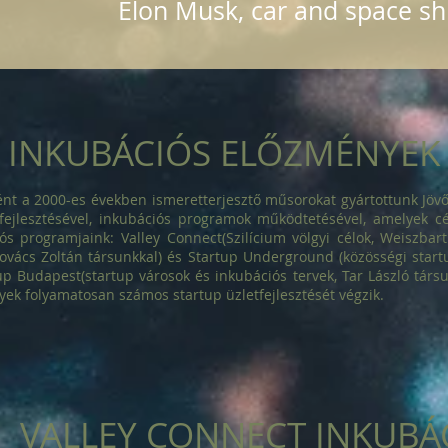
Elon Musk, car and space sh
INKUBÁCIÓS ELŐZMÉNYEK
 a 2000-es években ismeretterjesztő műsorokat gyártottunk Jövőn
fejlesztésével, inkubációs programok működtetésével, amelyek cé
iós programjaink: Valley Connect(Szilícium völgyi célok, Weiszbar
ovács Zoltán társunkkal) és Startup Underground (közösségi start
up Budapest(startup városok és inkubációs tervek, Tar László társu
ek folyamatosan számos startup üzletfejlesztését végzik.
VALLEY CONNECT INKUBÁCI