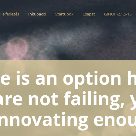
Felfedezés
Inkubáció
Startupok
Csapat
GINOP-2.1.5-15
e is an option h
are not failing,
innovating eno