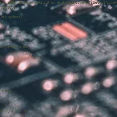
ny failed developments but some of the incubated startups surviv
startups:
in brackets):
ital investments:
e list):
űtrágya-likvid),