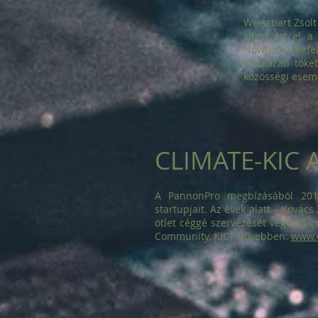
Weiszbart Zsolt
sikert ért el, 
Nowtech (befe
(kockázati tők
közösségi esemé
CLIMATE-KIC 
A PannonPro megbízásából 2013
startupjait. Az évek alatt – Kovác
ötlet céggé szervezését végeztük,
Community, KIC). Bővebben:
www.c