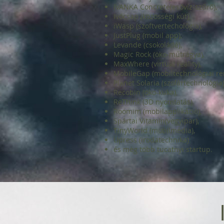
IVANKA Concrete(esővíz-szűrő),
Ivócsap (közösségi kút),
iWasp (szoftvertechológia),
JustPlug (mobil app),
Levande (csokoládé),
Magic Rock (öko-műtrágya),
MaxWhere (virtual reality),
MobileGap (mobiltechnológiai re
Planet Solaria (szolártechnológia
Recobin (öko-kuka),
ReThink (3D nyomtatás),
Roomim (mobilapplikáció),
Spártai Vitamin(vegyipar),
TinyWorld (mobilmédia),
Upress (irodatechnika)
és még több tucatnyi startup.