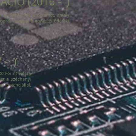
CIÓ (2016 - )
z új inkubációs programot, amely
Sopron megyei innovációs ötletekt
 - )
0 Forint vissza
ást a Széchenyi
i potenciállal,