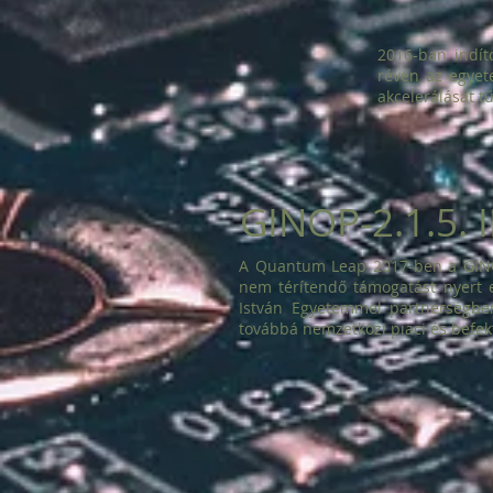
2016-ban indít
révén az egyet
akcelerálását tű
GINOP-2.1.5. 
A Quantum Leap 2017-ben a GINOP
nem térítendő támogatást nyert e
István Egyetemmel partnerségben 
továbbá nemzetközi piaci és befekt