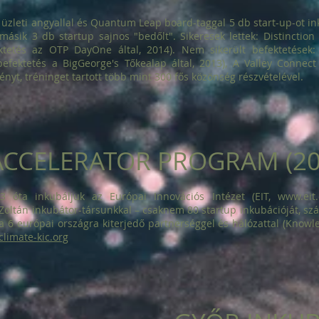
 üzleti angyallal és Quantum Leap board-taggal 5 db start-up-ot in
a másik 3 db startup sajnos "bedőlt". Sikeresek lettek: Distinction
ktetés az OTP DayOne által, 2014). Nem sikerült befektetések
ebefektetés a BigGeorge's Tőkealap által, 2013), A Valley Conne
nyt, tréninget tartott több mint 300 fős közönség részvételével.
ACCELERATOR PROGRAM (201
 óta inkubáljuk az Európai Innovációs Intézet (EIT,
www.eit.
s Zoltán inkubátor-társunkkal – csaknem 80 startup inkubációját, s
 a 6 európai országra kiterjedő partnerséggel és hálózattal (Know
limate-kic.org