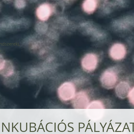
ndszerek),
),
INKUBÁCIÓS PÁLYÁZA