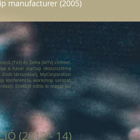
ip manufacturer (2005)
éző (TV3) és Delta (MTV) címmel.
lja a hazai startup ökoszisztéma
t Zsolt társunkkal), MyCorporation
up konferencia, workshop sorozat,
nkkal). Ezekből nőtte ki magát két
Ó (2012 - 14)