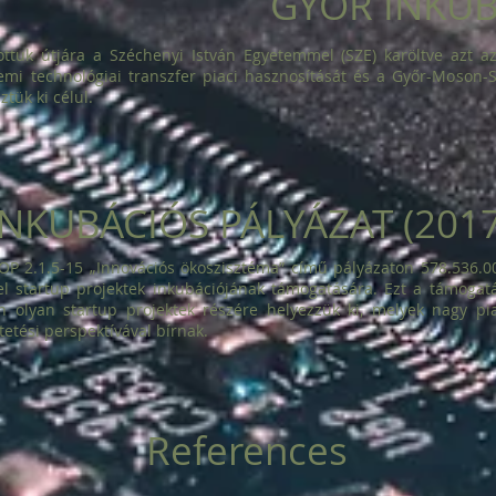
GYŐR INKUBÁ
ottuk útjára a Széchenyi István Egyetemmel (SZE) karöltve azt a
emi technológiai transzfer piaci hasznosítását és a Győr-Moson-
ztük ki célul.
INKUBÁCIÓS PÁLYÁZAT (2017
 2.1.5-15 „Innovációs ökoszisztéma” című pályázaton 578.536.00
l startup projektek inkubációjának támogatására. Ezt a támogat
olyan startup projektek részére helyezzük ki, melyek nagy piac
etési perspektívával bírnak.
References