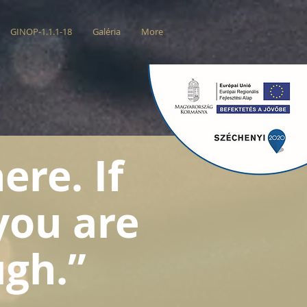
GINOP-1.1.1-18
Galéria
More
ere. If
 you are
ugh.”