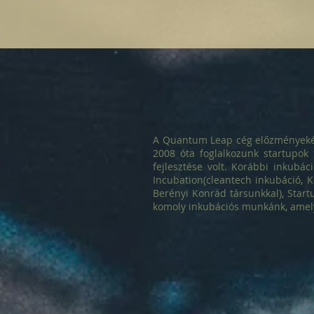
A Quantum Leap cég előzményeként
2008 óta foglalkozunk startupok 
fejlesztése volt. Korábbi inkubác
Incubation(cleantech inkubáció, K
Berényi Konrád társunkkal), Start
komoly inkubációs munkánk, amely