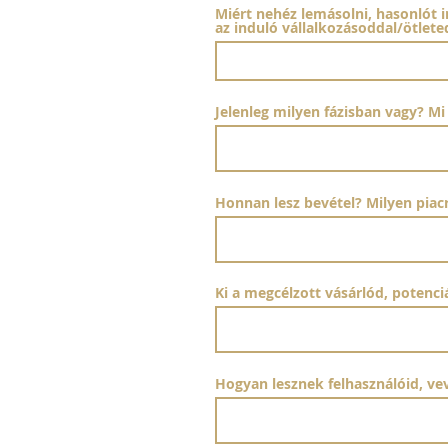
Miért nehéz lemásolni, hasonlót i
az induló vállalkozásoddal/ötlete
Jelenleg milyen fázisban vagy? Mi
Honnan lesz bevétel? Milyen piacr
Ki a megcélzott vásárlód, potenci
Hogyan lesznek felhasználóid, ve