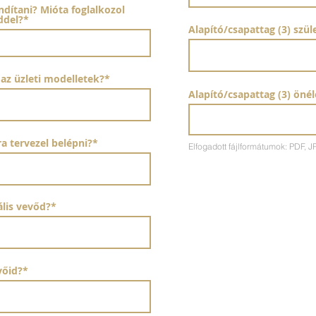
ndítani? Mióta foglalkozol
ddel?*
Alapító/csapattag (3) szü
 az üzleti modelletek?*
Alapító/csapattag (3) önél
a tervezel belépni?*
Elfogadott fájlformátumok: PDF,
ális vevőd?*
vőid?*