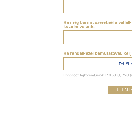
Ha még bármit szeretnél a vállal
közölni velünk:
Ha rendelkezel bemutatóval, kérjü
Feltölt
Elfogadott fájlformátumok: PDF, JPG, PNG
JELENT