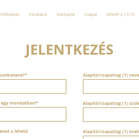
Felfedezés
Inkubáció
Startupok
Csapat
GINOP-2.1.5-15
JELENTKEZÉS
d munkaneve?*
Alapító/csapattag (1) nev
ed egy mondatban!*
Alapító/csapattag (1) szü
leted a lehető
Alapító/csapattag (1) önél