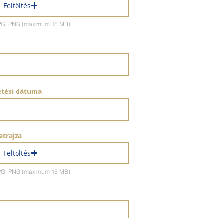
Feltöltés
 JPG, PNG (maximum 15 MB)
e
letési dátuma
etrajza
Feltöltés
 JPG, PNG (maximum 15 MB)
e