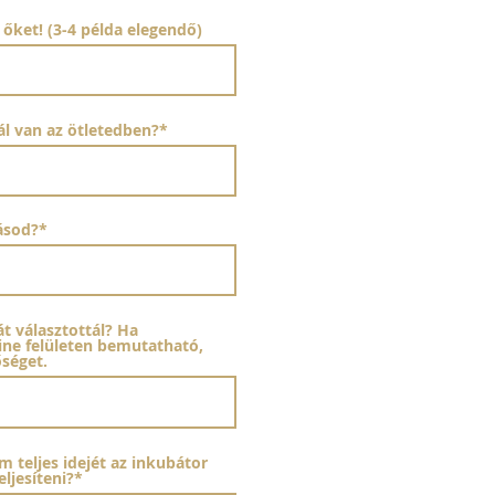
őket! (3-4 példa elegendő)
ál van az ötletedben?*
ásod?*
át választottál? Ha
line felületen bemutatható,
séget.
 teljes idejét az inkubátor
ljesíteni?*