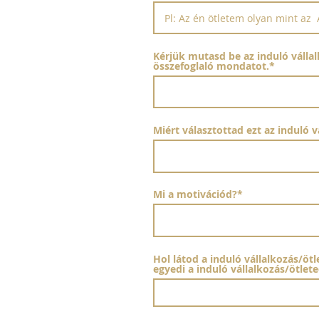
Kérjük mutasd be az induló vállalk
összefoglaló mondatot.*
Miért választottad ezt az induló v
Mi a motivációd?*
Hol látod a induló vállalkozás/öt
egyedi a induló vállalkozás/ötlet