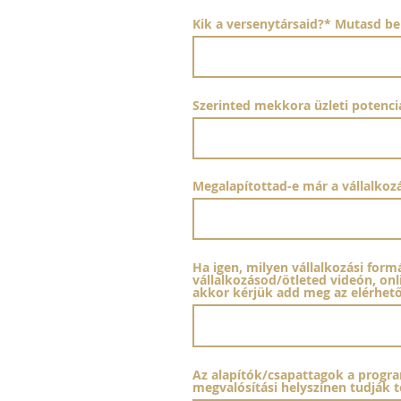
Kik a versenytársaid?* Mutasd be 
Szerinted mekkora üzleti potenci
Megalapítottad-e már a vállalkoz
Ha igen, milyen vállalkozási form
vállalkozásod/ötleted videón, on
akkor kérjük add meg az elérhető
Az alapítók/csapattagok a program
megvalósítási helyszínen tudják te