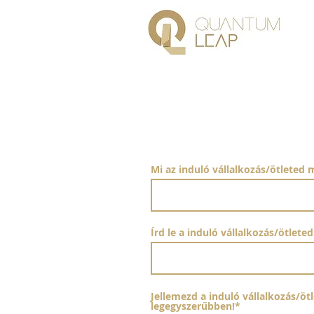
Mi az induló vállalkozás/ötlete
Írd le a induló vállalkozás/ötlet
Jellemezd a induló vállalkozás/öt
legegyszerűbben!*