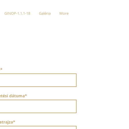
GINOP-1.1.1-18
Galéria
More
e*
letési dátuma*
etrajza*