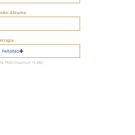
letési dátuma
etrajza
Feltöltés
 JPG, PNG (maximum 15 MB)