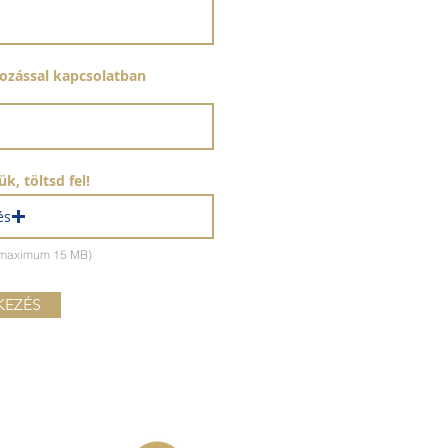
kozással kapcsolatban
k, töltsd fel!
és
 (maximum 15 MB)
KEZÉS