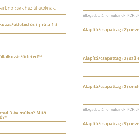
Elfogadott fájlformátumok: PDF,
ozás/ötleted és írj róla 4-5
Alapító/csapattag (2) nev
állalkozás/ötleted?*
Alapító/csapattag (2) szü
Alapító/csapattag (2) önél
Elfogadott fájlformátumok: PDF,
leted 3 év múlva? Mitől
ed?*
Alapító/csapattag (3) nev