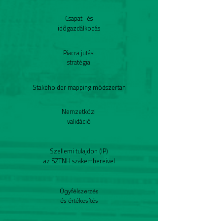
Csapat- és
időgazdálkodás
Piacra jutási
stratégia
Stakeholder mapping módszertan
Nemzetközi
validáció
Szellemi tulajdon (IP)
az SZTNH szakembereivel
Ügyfélszerzés
és értékesítés