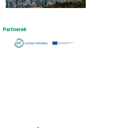
Partnerek
EIT Urban Mobility:
Business Creation Programme
Az EIT Urban Mobility az Európai Innovációs és
Technológiai Intézet (EIT) városi közlekedésre
irányuló kezdeményezése.
A Business Creation
programmal céljuk, hogy irányadó szereplővé
váljanak a piacon, ha a városi mobilitással
kapcsolatos projektek startup és scale-up formá-
ban való elindításáról van szó. Ehhez 2026-ig
180 startupot kívánnak támogatni, amelyek
együtte-sen 50 millió eurós bevételt generálva a
piacon is helyt állnak majd.