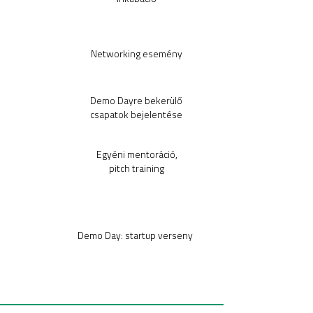
Dec.
3.
November
Networking esemény
közepe
December
Demo Dayre bekerülő
3.
csapatok bejelentése
Decembe
Egyéni mentoráció,
pitch training
r
3-10.
Decembe
Demo Day: startup verseny
r
10.