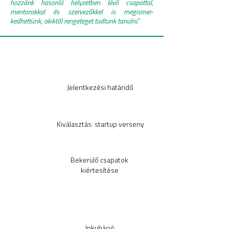
hozzánk hasonló helyzetben lévő csapattal,
mentorokkal és szervezőkkel is megismer-
kedhettünk, akiktől rengeteget tudtunk tanulni.''
Novemb
er
Jelentkezési határidő
1.
Novemb
Kiválasztás: startup verseny
er
2-6.
Bekerülő csapatok
Novemb
kiértesítése
er
6.
Nov.
9. -
Inkubáció