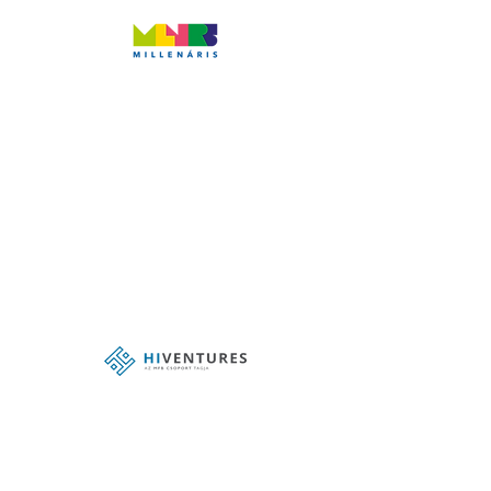
MILLENÁRIS
A Millenáris nem csak egy fontos szabadidős és
rendezvényközpont, de a startupvilág felé is
elkötelezett. A Ganz Villamossági Művek egykori
telepe mára kulturális, tudományos és
innovációs térré vált, ahol az elmúlt húsz évben
1500 rendezvényt tartottak. Ipari és innovációs
múltjával összhangban a Millenáris kiemelt
feladataként kezeli a kezdő és a fiatal vállalkozói
közösség támogatását, ehhez szellemi műhelyt
és infrastruktúrát biztosít mind online, mind
offline események lebonyolításához.
Hiventures
Az MFB Csoporthoz tartozó Hiventures, Közép-
Kelet-Európa egyik legnagyobb és legaktívabb