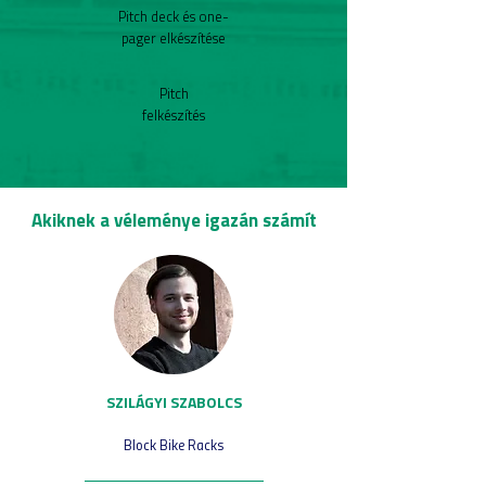
Pitch deck és one-
pager elkészítése
Pitch
felkészítés
Akiknek a véleménye igazán számít
SZILÁGYI SZABOLCS
Block Bike Racks