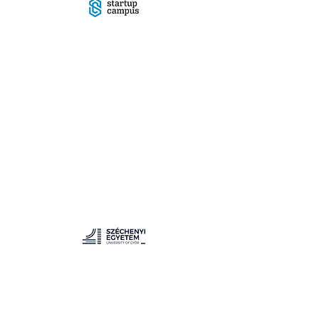
Startup Campus
A Startup Campus egy nemzetközi innovációs
központ és startup inkubátor. Vállalati és állami
partnerei számára fejleszt és valósít meg
innovációs programokat: oktatási, inkubációs,
befektetési, értékesítési és külföldi piacra lépési
szolgáltatásokkal segíti az innovatív projekteket
ötlet fázistól a nagy növekedési potenciállal
rendelkező KKV-kig. Programjait nemzetközi
csapat valósítja meg, jelenleg három országban
és öt városban. A Startup Campus küldetése,
hogy üzleti alapon hozzon létre a társadalom
számára hasznos értékeket.
SZÉCHENYI EGYETEM
A Quantum Leap 2017 óta dolgozik a Széchenyi
István Egyetemmel partnerségben, és együttmű-