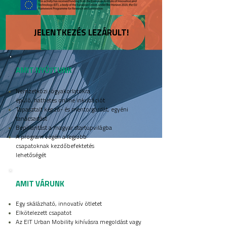
JELENTKEZÉS LEZÁRULT!
AMIT NYÚJTUNK
Nemzetközi jógyakorlatokra
épülő, hathetes online inkubációt
Tapasztalt képző- és mentorgárdát, egyéni
tanácsadást
Bepillantást a magyar startupvilágba
A program végén a legjobb
csapatoknak kezdőbefektetés
lehetőségét
AMIT VÁRUNK
Egy skálázható, innovatív ötletet
Elkötelezett csapatot
Az EIT Urban Mobility kihívásra megoldást vagy