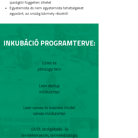
iparágtól független ötletet
Egyetemista és nem egyetemista tehetségeket
egyaránt, az ország bármely részéről
INKUBÁCIÓ PROGRAMTERVE:
Üzleti és
pénzügyi terv
Lean startup
módszertan
Lean canvas és business model
canvas módszertan
UX/UI, szolgáltatás- és
terméktervezés, termékstratégia