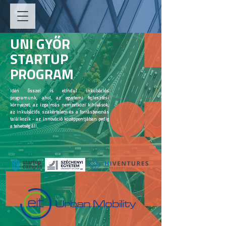
UNI GYŐR
STARTUP
PROGRAM
Idén ősszel is elindul inkubációs
programunk, ahol az egyetemi fejlesztési
környezet, az izgalmas nemzetközi kihívások,
az inkubációs szakértelem és a forrásbevonás
találkozik - az innováció középpontjában pedig
a tehetség áll.