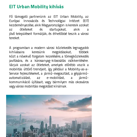
EIT Urban Mobility kihívás
Fő támogató partnerünk az EIT Urban Mobility, az
Európai Innovációs és Technológiai Intézet (EIT)
kezdeményezése, akik Magyarországon is keresik azokat
az ötleteket és startupokat, akik a
jövő településeit formálják, és élhetőbbé teszik a városi
tereket.
A programban a modern városi közlekedés legnagyobb
kihívásaira keresünk megoldásokat, többek
közt a növekvő forgalom kezelésére, a tömegközlekedés
javítására, és a károsanyag-kibocsátás csökkentésére.
Várjuk azokat az ötleteket, amelyek előrébb viszik a
mobilitás úttörő trendjeit, így például a Mobility-as-a-
Service fejlesztéseket, a jármű-megosztást, a gépjármű-
automatizálást, az e-mobilitást, a jármű-
kommunikáció újításait, vagy bármilyen más okosváros
vagy városi mobilitási megoldást kínálnak.